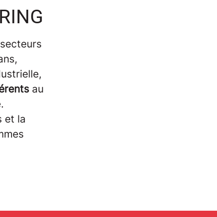
ERING
 secteurs
ans,
strielle,
férents
au
e.
 et la
ommes