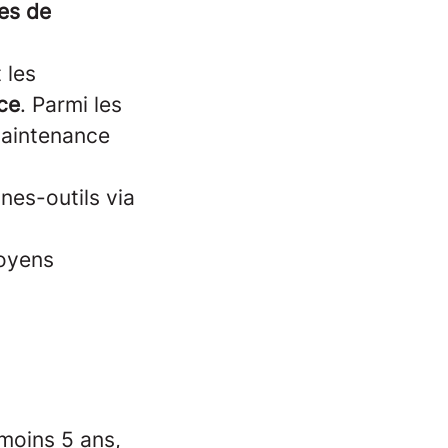
es de
 les
ice
. Parmi les
maintenance
nes-outils via
oyens
moins 5 ans,