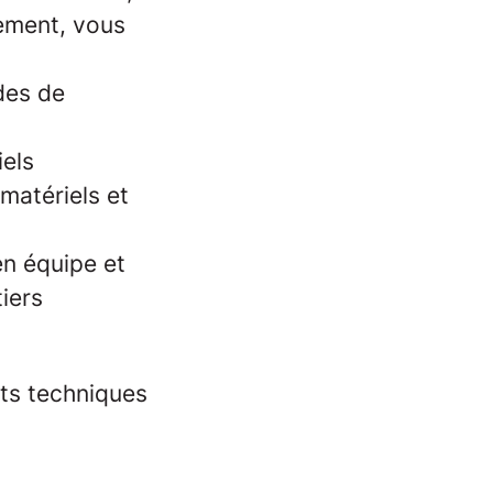
lement, vous
des de
els
matériels et
en équipe et
iers
sts techniques