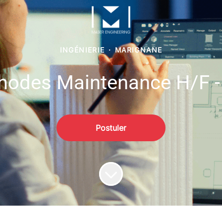
INGÉNIERIE
·
MARIGNANE
hodes Maintenance H/F -
Postuler