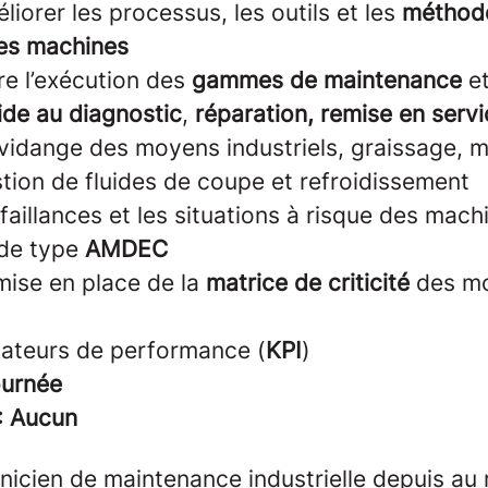
liorer les processus, les outils et les
méthod
es machines
re l’exécution des
gammes de maintenance
et
ide au diagnostic
,
réparation, remise en serv
a vidange des moyens industriels, graissage, 
tion de fluides de coupe et refroidissement
faillances et les situations à risque des machi
de type
AMDEC
 mise en place de la
matrice de criticité
des m
icateurs de performance (
KPI
)
ournée
: Aucun
nicien de maintenance industrielle depuis au 