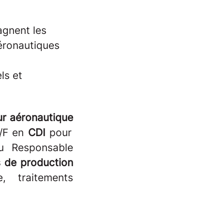
gnent les
aéronautiques
ls et
ur aéronautique
/F en
CDI
pour
au Responsable
 de production
, traitements