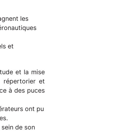
gnent les
aéronautiques
ls et
tude et la mise
 répertorier et
râce à des puces
pérateurs ont pu
es.
 sein de son