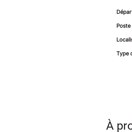
Dépar
Poste
Locali
Type 
À pr