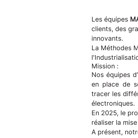
Les équipes
M
clients, des gr
innovants.
La Méthodes Ma
l'Industrialisa
Mission :
Nos équipes d’
en place de se
tracer les diff
électroniques.
En 2025, le pro
réaliser la mis
A présent, not