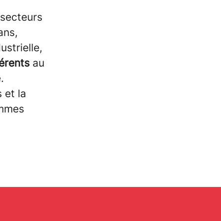
 secteurs
ans,
strielle,
férents
au
e.
 et la
ommes