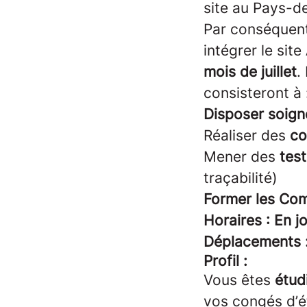
site au Pays-d
Par conséquent
intégrer le site
mois de juillet
.
consisteront à 
Disposer soig
Réaliser des
co
Mener des
test
traçabilité)
Former les Co
Horaires : En j
Déplacements :
Profil :
Vous êtes
étud
vos congés d’é