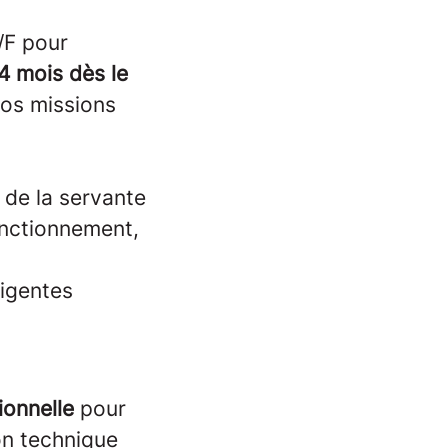
/F pour
4 mois dès le
vos missions
s de la servante
onctionnement,
ligentes
ionnelle
pour
on technique