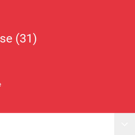
se (31)
e