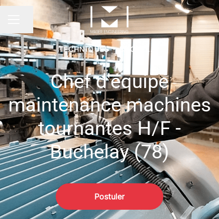
Partager la page
Menu carrière
TECHNIQUES
·
BUCHELAY
Chef d'équipe
maintenance machines
tournantes H/F -
Buchelay (78)
Postuler