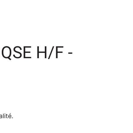
 QSE H/F -
lité.