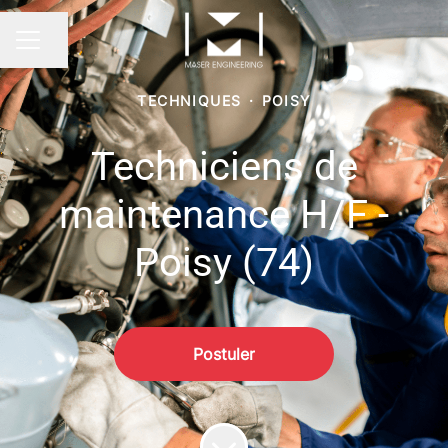
Partager la page
Menu carrière
TECHNIQUES
·
POISY
Techniciens de
maintenance H/F -
Poisy (74)
Postuler